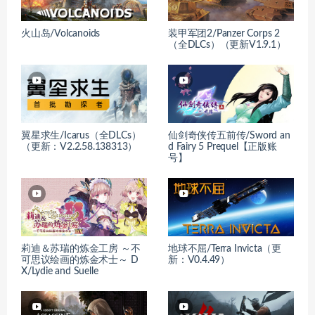
火山岛/Volcanoids
装甲军团2/Panzer Corps 2
（全DLCs）（更新V1.9.1）
翼星求生/Icarus（全DLCs）
仙剑奇侠传五前传/Sword an
（更新：V2.2.58.138313）
d Fairy 5 Prequel【正版账
号】
莉迪＆苏瑞的炼金工房 ～不
地球不屈/Terra Invicta（更
可思议绘画的炼金术士～ D
新：V0.4.49）
X/Lydie and Suelle