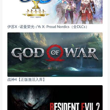
伊苏X -诺曼荣光-/Ys X: Proud Nordics（全DLCs）
战神4【正版激活入库】