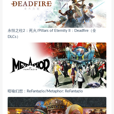
永恒之柱2：死火/Pillars of Eternity II：Deadfire（全
DLCs）
暗喻幻想：ReFantazio/Metaphor: ReFantazio