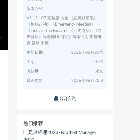
版本介绍：
V1.15.107 完整版|内含 《恶魔城颂歌》
《枪炮行动》《Emergency Meeting》
《Tides of the Foscari》《月咒遗脉》《原
声音乐》等全部DLC|官方简体中文|支持键
盘.鼠标.手柄
更新日期：
2026年06月20号
大小:
0.7G
有效期
永久
最近更新
2026年06月20日
QQ咨询
热门推荐