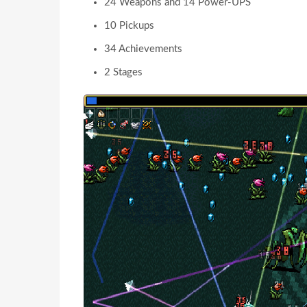
24 Weapons and 14 Power-UPS
10 Pickups
34 Achievements
2 Stages