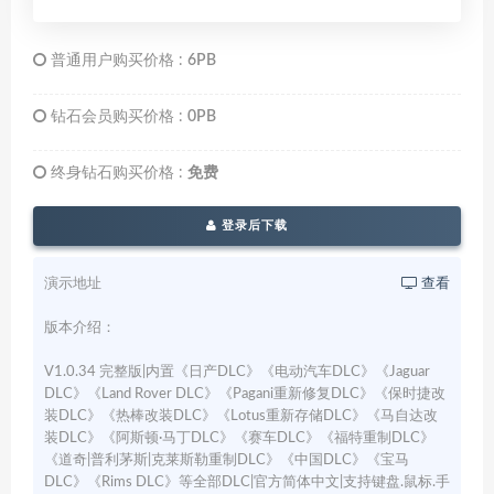
普通用户购买价格 :
6PB
钻石会员购买价格 :
0PB
终身钻石购买价格 :
免费
登录后下载
演示地址
查看
版本介绍：
V1.0.34 完整版|内置《日产DLC》《电动汽车DLC》《Jaguar
DLC》《Land Rover DLC》《Pagani重新修复DLC》《保时捷改
装DLC》《热棒改装DLC》《Lotus重新存储DLC》《马自达改
装DLC》《阿斯顿·马丁DLC》《赛车DLC》《福特重制DLC》
《道奇|普利茅斯|克莱斯勒重制DLC》《中国DLC》《宝马
DLC》《Rims DLC》等全部DLC|官方简体中文|支持键盘.鼠标.手