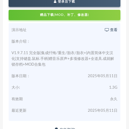
登录后下载
赠品下载(MOD、补丁、修改器)
演示地址
查看
版本介绍：
V1.9.7.11 完全版|集成忏悔/重生/胎衣/胎衣+|内置简体中文汉
化|支持键盘.鼠标.手柄|赠音乐原声+多项修改器+全道具.成就解
锁存档+MOD合集包
版本日期：
2025年05月11日
大小:
1.3G
有效期
永久
最近更新
2025年05月11日