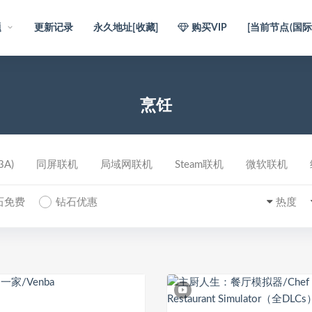
题
更新记录
永久地址[收藏]
购买VIP
[当前节点(国际)
烹饪
A)
同屏联机
局域网联机
Steam联机
微软联机
石免费
钻石优惠
热度