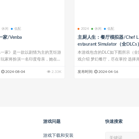
休闲
低配
2024
休闲
低配
家/Venba
主厨人生：餐厅模拟器/Chef Life
estaurant Simulator（全DLC
巴一家》是一款以剧情为主的烹饪游
本游戏包含的DLC如下图所示（全
中玩家将扮演一名印度母亲，她在
戏介绍 梦幻餐厅，尽在掌控 选择并定
:
2024-08-04
2.33K
发布时间:
2024-04-16
游戏问题
快速搜索
游戏下载和安装