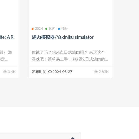
2024
休闲
低配
: A R
烧肉模拟器/Yakiniku simulator
s）
部） 游
你饿了吗？想来点日式烧肉吗？ 来玩这个
...
游戏吧！简单易上手！ 模拟吃日式烧肉的...
3.4K
发布时间:
2024-03-27
2.85K