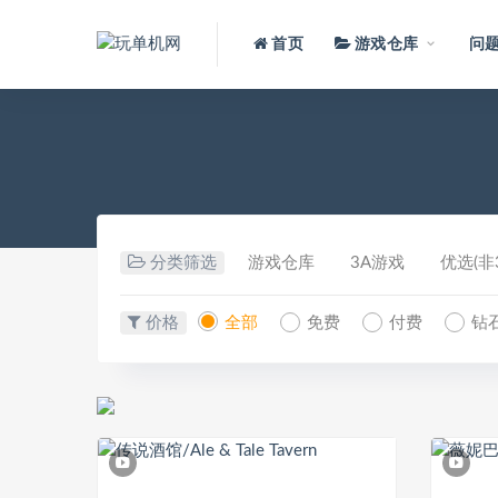
首页
游戏仓库
问
分类筛选
游戏仓库
3A游戏
优选(非3
价格
全部
免费
付费
钻