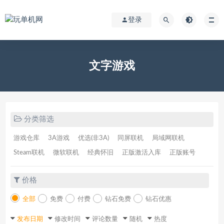
登录
文字游戏
分类筛选
游戏仓库
3A游戏
优选(非3A)
同屏联机
局域网联机
Steam联机
微软联机
经典怀旧
正版激活入库
正版账号
价格
全部
免费
付费
钻石免费
钻石优惠
发布日期
修改时间
评论数量
随机
热度