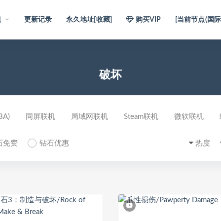
题
更新记录
永久地址[收藏]
购买VIP
[当前节点(国际)
破坏
A)
同屏联机
局域网联机
Steam联机
微软联机
石免费
钻石优惠
热度