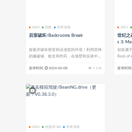
2024
恐怖
所有游戏
2021
后室破坏/Backrooms Break
世纪之石
s 3: M
探索并破坏密室和泳池室的环境！利用雷神
创造属
的爆破锤、枪支和炸药，在墙壁和实体中
Rock of 
开...
发布时间:
2024-06-08
3.12K
发布时间
2026
优选(非3A)
所有游戏