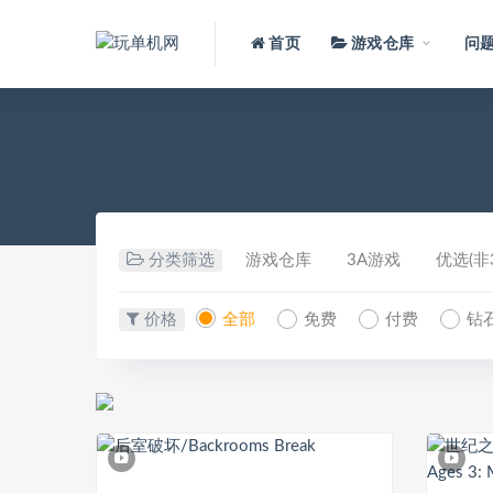
首页
游戏仓库
问
分类筛选
游戏仓库
3A游戏
优选(非3
价格
全部
免费
付费
钻