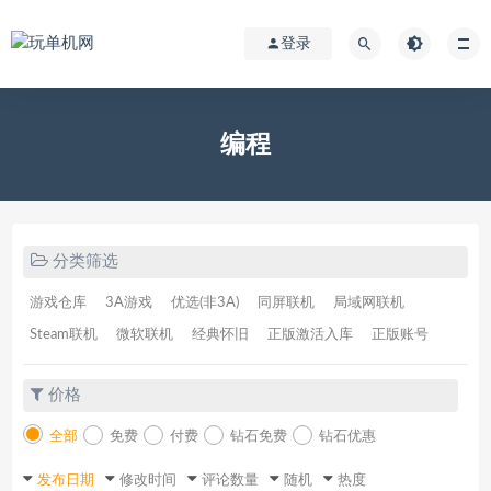
登录
编程
分类筛选
游戏仓库
3A游戏
优选(非3A)
同屏联机
局域网联机
Steam联机
微软联机
经典怀旧
正版激活入库
正版账号
价格
全部
免费
付费
钻石免费
钻石优惠
发布日期
修改时间
评论数量
随机
热度